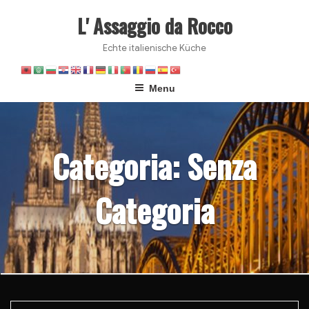
Skip
to
L' Assaggio da Rocco
content
Echte italienische Küche
Menu
Categoria:
Senza
Categoria