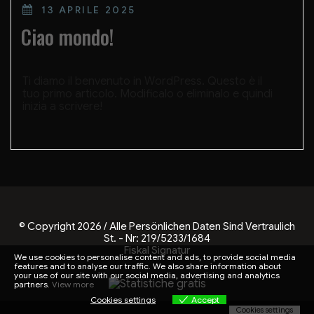
POSTED
13 APRILE 2025
ON
Ciao mondo!
Ti diamo il benvenuto in WordPress. Questo è il
tuo primo articolo. Modificalo o eliminalo e quindi
inizia a scrivere!
© Copyright 2026 / Alle Persönlichen Daten Sind Vertraulich
St. - Nr: 219/5233/1684
Fiskal Signatur
We use cookies to personalise content and ads, to provide social media
features and to analyse our traffic. We also share information about
your use of our site with our social media, advertising and analytics
partners.
View more
Cookies settings
Accept
Cookies settings